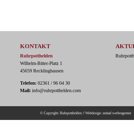
KONTAKT
AKTU
Ruhrpotthelden
Ruhrpott
Wilhelm-Bitter-Platz 1
45659 Recklinghausen
Telefon:
02361 / 96 04 30
Mail:
info@ruhrpotthelden.com
© Copyright: Ruhrpotthelden // Webdesign:
unitad werbeagentur